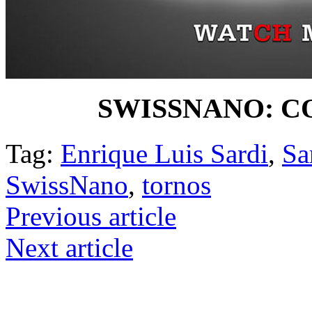
SWISSNANO: 
Tag:
Enrique Luis Sardi
,
Sa
SwissNano
,
tornos
Previous article
Next article