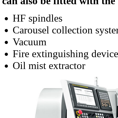
can also be fitted with th
HF spindles
Carousel collection syst
Vacuum
Fire extinguishing devic
Oil mist extractor